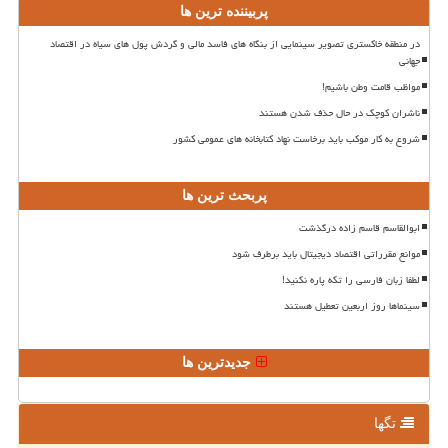
پربیننده ترین ها
در منطقه خاکستری تصویر سینمایی از بنگاه های فاسد مالی و گردش پول های سیاه در اقتصاد
جهانی
مواظب قامت وطن باشیم!
ناشران کوچک در حال حذف شدن هستند
شروع به کار موکب باید برخاست نهاد کتابخانه های عمومی کشور
پربحث ترین ها
ابوالقاسم قاسم زاده درگذشت
موانع مقرراتی اقتصاد دیجیتال باید برطرف شود
لطفا زبان فارسی را تکه پاره نکنید!
سینماها روز اربعین تعطیل هستند
جدیدترین ها
تگها