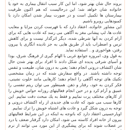
بروند حال شان بهتر شود، اما این كار سبب انتقال بیماری به خود یا
خانواده شان خواهد شد؛ این درحالیست كه هم اكنون ظرفیت
بیمارستان ها تكمیل است و در صورت بیمار شدن امكان دارد با
كمبودهایی روبرو باشیم.
این مشاور خانواده، اعتقاد دارد كه با فهرست كردن مزایا و معایب
عادت ها، لپ پیشانی مغز به آگاهی می رسد كه عادت هایی كه برای
آرام كردن به آنها شرطی شده، دیگر اثرگذار نیست و برای كاهش
ترس و اضطراب باید از طریق هایی به جز نادیده انگاری یا بیرون
رفتن، هواخوری و... استفاده نماید.
به قول وی، امروزه جوامع غربی با الهام گیری از فرهنگ شرق، بودا
و آسیای شرقی پدیده ای شكل دادند تا افراد برای بهتر شدن حال
شان اكتشاف درونی انجام دهند؛ یعنی به درون شان، طبیعت و تنفس
توجه داشته باشند. در واقع سفارش شده كه در زمان مشخصی
تكنیك های توجه آگاهی را انجام دهند؛ كارهایی مانند خلوت نشینی،
فكر كردن به خود، رفتار و ذهن. همینطور می توان ریتم تنفسی را
عمیق و آرام كرد و در حین انجام فعالیتهای روزانه حواس خویش را
از كارهای مختلف پرت نماییم و فقط به یك مبحث دقت نماییم. این
كارها سبب می شود كه عادت های جدیدی از راه اكتشاف درونی و
توجه به درون شكل گیرد و عادت های اشتباه خویش را ترك نماییم.
اویارحسینی اعتقاد دارد كه باتوجه به اینكه در این شرایط فعالیتهای
بیرون از خانه افراد كاسته می شود، امكان دارد گرفتار ضعف یا درد
در عضلات شوند كه برای پیشگیری از این مورد می توانند از نرم