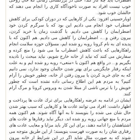
اضطراب باید چه كار كند؟ حتی در بزرگسالی زمانی كه حال روحی
خوب نیست افراد به صورت ناخودآگاه كاری را انجام می دهند كه
حالشان خوب شود.
اویارحسینی افزود: یكی از كارهایی كه در دوران كودكی برای كاهش
اضطراب خود انجام می دادیم این بود كه با سرگرم كردن خود
اضطرابمان را كاهش می دادیم. با گذشت زمان با خرید كردن،
بیرون رفتن و...، اضطرابمان را كاهش می دادیم. هم اكنون كه با
پدیده ای به نام كرونا روبه رو شده ایم، مسؤلان حوزه سلامت انجام
راهكارهایی كه باعث كاهش اضطراب ما می شود را منع كرده و
سفارش می كنند كه نباید از خانه خارج شویم، نباید مبحث را نادیده
بگیریم و... در واقع هم اكنون با «منعی» روبه رو شده ایم و به علت
اینكه رفتار جایگزینی برای بهتر شدن حالمان وجود ندارد، نمی دانیم
كه به جای خرید كردن یا بیرون رفتن از خانه، چطور خویش را آرام
كنیم؟ به مردم هم این اطلاع رسانی داده نشده است كه چطور
خویش را با ترس ناشی از مبتلا شدن به ویروس كرونا و مرگ آرام
كنند.
ایشان در ادامه به عرضه راهكارهایی برای ترك عادت ها پرداخت و
اظهار داشت: افراد می توانند عادت ها و كارهایی كه سبب بهتر شدن
حال شان می شده را بنویسند تا به آنها آگاه شوند. هم اكنون همه
مردم با منع جهانی روبه رو شده اند، دیگر نباید رفتارها و عادت های
اشتباهشان را ادامه دهند، برای این كار باید مزایا و معایب عادت های
رفتاری شان را به صورت فهرست بنویسند؛ از این طریق متوجه می
شوند كه به صورت مثال شاید اگر در این شرایط از خانه بیرون