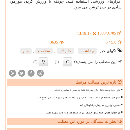
افزارهای ورزشی استفاده كنند، چونكه با ورزش كردن هورمون
شادی در بدن ترشح می شود.
1399/01/05
13:19:17
3635
5
/
5.0
تگهای خبر:
بهداشت
,
خانواده
,
سلامت
,
وام
این مطلب را می پسندید؟
(0)
(1)
تازه ترین مطالب مرتبط
اکبر عبدی به خانه ابدی بدرقه شد به همراه عکس و فیلم
سیروس مقدم از ساخت مستندی در رابطه با رهبر شهید ایران اطلاع داد
حسین وزیری مدیرکل پشتیبانی شد
فراخوان اهالی قلم برای حضور در مراسم وداع با قائد شهید امت
نظرات بینندگان در مورد این مطلب