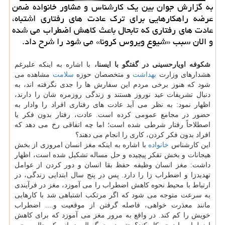
به گزارش جوان بین یك كارشناس و مشاور خانواده ضمن
عرضه راهكارهایی برای ترك عادت های رفتاری اشتباه،
عادت های رفتاری كه تابحال باعث كاهش اضطراب می شده
و الان سبب «شیوع ویروس كرونا» می شود را شرح داد.
شكوفه اویارحسینی در گفتگو با ایسنا،
با اشاره به اینكه علیرغم
هشدارهای وزارت
بهداشت
و متخصصان حوزه
سلامت
مشاهده می
شود كه هنوز برخی مردم این سفارش ها را جدی نگرفته اند، به
دنبال تشریفات عید نوروز هستند و زندگی روزمره شان را دارند،
اظهار نمود: به نظر می آید عادت های رفتاری افراد را وادار به
حضور در مجامع عمومی كرده است. عادت، رفتار بدون فكر یا
اصطلاحاً رفتار شرطی شده است؛ اما چه اتفاقی رخ می دهد كه
افراد بدون فكر كردن، كاری را انجام می دهند؟
این كارشناس
خانواده
با اشاره به اینكه مغز انسان امروزی از بخش
هیجانات و بخش تفكر پیچیده و حل مساله تشكیل شده است، اظهار
داشت: مغز انسان وظیفه حفظ بقا انسان و دور كردن از عوامل
تهدیدزا و اضطراب زا را دارد. پس در پنج سال ابتدایی زندگی، در
ارتباط با محیط نحوه كاهش اضطراب را می آموزد، مغز در فرآیندی
به سرعت متوجه می شود كه اگر مرتكب اشتباهی شد با كارهایی
مانند معذرت خواهی، فاصله گرفتن از موقعیت و.... اضطراب
خویش را كم كند. در واقع به مرور مغز می آموزد كه برای كاهش