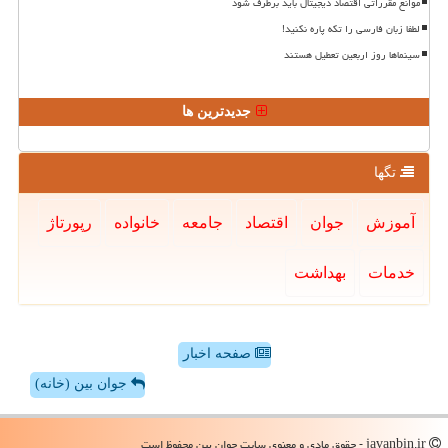
موانع مقرراتی اقتصاد دیجیتال باید برطرف شود
لطفا زبان فارسی را تکه پاره نکنید!
سینماها روز اربعین تعطیل هستند
جدیدترین ها
تگها
آموزش
جوان
اقتصاد
جامعه
خانواده
رپورتاژ
خدمات
بهداشت
صفحه اخبار
جوان بین (خانه)
javanbin.ir - حقوق مادی و معنوی سایت جوان بین محفوظ است