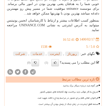
خوبی شما را به هدفتان یعنی بهترین بودن در امور مالی برساند.
برای موسسه
uninance
موفقیت شما در مسیر پیش رو مهم­ترین
دغدغه می­باشد بهترین بودن با بهترین­ها ممکن خواهد شد...
بمنظور کسب اطلاعات بیشتر و ارتباط با کارشناسان انجمن یونیننس
میتوانید به آدرس اینترنتی به نشانی
UNINANCE.COM
مراجعه
نمایید.
1400/02/17
16:52:41
1538
5
/
5.0
تگهای خبر:
رپورتاژ
,
اینترنت
,
خدمات
,
شركت
این مطلب را می پسندید؟
(0)
(1)
تازه ترین مطالب مرتبط
هر آنچه باید درباره سیگار برگ بدانید
شروع به کار موکب باید برخاست نهاد کتابخانه های عمومی کشور
فراخوان اهالی قلم برای حضور در مراسم وداع با قائد شهید امت
صدمه قطع اینترنت در زمان جنگ از وصل بودن آن بیشتر است