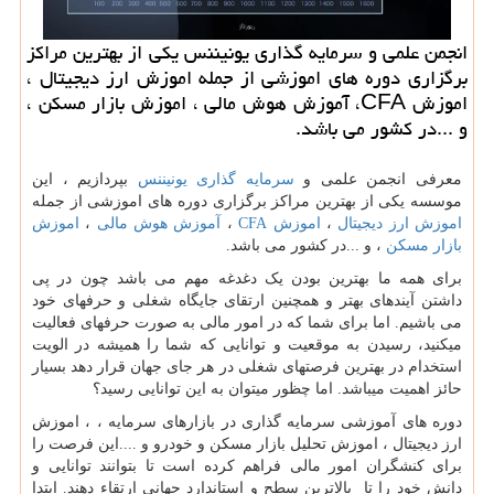
انجمن علمی و سرمایه گذاری یونیننس یكی از بهترین مراكز
برگزاری دوره های اموزشی از جمله اموزش ارز دیجیتال ،
اموزش CFA، آموزش هوش مالی ، اموزش بازار مسكن ،
و ...در كشور می باشد.
معرفی انجمن علمی و
سرمایه گذاری یونیننس
بپردازیم ، این
موسسه یکی از بهترین مراکز برگزاری دوره های اموزشی از جمله
اموزش ارز دیجیتال
،
اموزش
CFA
،
آموزش هوش مالی
،
اموزش
بازار مسکن
، و ...در کشور می باشد.
برای همه ما بهترین بودن یک دغدغه مهم می باشد چون در پی
داشتن آینده­ای بهتر و همچنین ارتقای جایگاه شغلی و حرفه­ای خود
می باشیم. اما برای شما که در امور مالی به صورت حرفه­ای فعالیت
می­کنید، رسیدن به موقعیت و توانایی که شما را همیشه در الویت
استخدام در بهترین فرصت­های شغلی در هر جای جهان قرار دهد بسیار
حائز اهمیت می­باشد. اما چظور می­توان به این توانایی رسید؟
دوره ­های آموزشی سرمایه گذاری در بازارهای سرمایه ، ، اموزش
ارز دیجیتال ، اموزش تحلیل بازار مسکن و خودرو و ....این فرصت را
برای کنشگران امور مالی فراهم کرده است تا بتوانند توانایی و
دانش خود را تا بالاترین سطح و استاندارد جهانی ارتقاء دهند. ابتدا