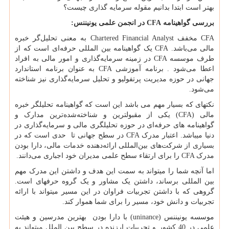
بهتر است ابتدا بدانیم مقوله سرمایه گذاری چیست؟
بررسی گواهینامه
CFA
در انجمن علمی یونیننس:
CFA
مخفف
Chartered Financial Analyst
به معنی تحلیل‌گر خبره
مالی می‌باشد.
CFA
یک گواهینامه بین المللی حرفه‌ا‌‌ی است که از
طرف موسسه
CFA
در زمینه سرمایه‌گذاری و امور مالی به افراد
اعطا می‌شود . برنامه آموزشی
CFA
به عنوان برنامه استاندارد
جهانی در حوزه مدیریت پرتفولیو و تحلیل سرمایه‌گذاری نیز شناخته
می‌شود.
نکته­ای که بسیار مهم می باشد این است که گواهینامه تحلیلگر خبره
مالی
(CFA)
یکی از مقبولترین و شناخته‌شده‌ترین مدارک و
گواهینامه های حرفه‌ای در حوزه تحلیل­گری مالی و سرمایه‌گذاری در
دنیا می­باشد. اعتبار مدرک
CFA
در سطح جهانی تا حدی است که در
بسیاری از شرکت‌های بین‌المللی ارائه‌دهنده خدمات مالی، دارا بودن
مدرک
CFA
را برای ارتقاء سطح علمی مدیران خود اجباری می‌دانند.
اما آنچه شما را می­تواند به سمت این هدف و داشتن این مدرک مهم
بین المللی برساند، داشتن یک مشاور و یک گروه حرفه­ای است.
گروهی که با داشتن تجربیات فراوان در این مسیر می­تواند با ارائه
تجربیات و دانش خود، مسیر را برای شما هموار کند.
موسسه یونیننس (
uninance
) با دارا بودن بهترین مدرسین و هیئت
علمی در 40 کشور و تجربیات ارزنده در سطح بین الملل می­تواند به