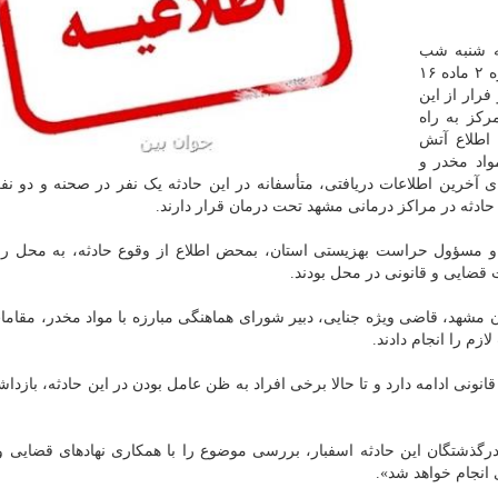
ه شنبه شب
مورخ ۲۱ اردیبهشت، برخی از معتادان متجاهر کمپ تبصره ۲ ماده ۱۶
فرار از این
کز به راه
 اطلاع آتش
واد مخدر و
آخرین اطلاعات دریافتی، متأسفانه در این حادثه یک نفر در صحنه و دو نفر
سؤول حراست بهزیستی استان، بمحض اطلاع از وقوع حادثه، به محل رفتن
 قضایی و قانونی در محل بودند.
ن مشهد، قاضی ویژه جنایی، دبیر شورای هماهنگی مبارزه با مواد مخدر، مقام
زم را انجام دادند.
ونی ادامه دارد و تا حالا برخی افراد به ظن عامل بودن در این حادثه، بازد
رگذشتگان این حادثه اسفبار، بررسی موضوع را با همکاری نهادهای قضایی و
 انجام خواهد شد».