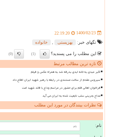
1400/02/23
22:19:20
تگهای خبر:
بهزیستی
,
خانواده
این مطلب را می پسندید؟
(0)
(1)
تازه ترین مطالب مرتبط
اکبر عبدی به خانه ابدی بدرقه شد به همراه عکس و فیلم
سیروس مقدم از ساخت مستندی در رابطه با رهبر شهید ایران اطلاع داد
فراخوان اهالی قلم برای حضور در مراسم وداع با قائد شهید امت
مداح بحرینی سلب تابعیت شده به ایران می آید
نظرات بینندگان در مورد این مطلب
ن
نام: