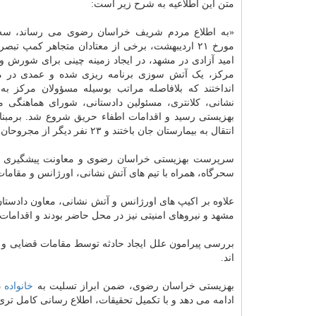
متن این اطلاعیه به شرح زیر است:
«به اطلاع مردم شریف خراسان رضوی می رساند، س
امید آزادی در مشهد، در ایجاد زمینه چینی برای شورش و 
مرکز، یک آتش سوزی برنامه ریزی شده و عمدی در مر
انداختند که بلافاصله مراتب بوسیله مسؤولان مرکز به
نشانی، کلانتری، مسئولین دادستانی، شورای هماهنگی م
بهزیستی رسید و اقدامات اطفاء حریق شروع شد. برمبنای 
انتقال به بیمارستان جان باختند و ۲۳ نفر دیگر از مجروحان حادثه در مراکز درمانی مشهد تحت درمان قرار دارند.
سرپرست بهزیستی خراسان رضوی و معاونت پیشگیری و م
سحرگاه، همراه با تیم های آتش نشانی، اورژانس و مقامات
علاوه بر اکیپ های اورژانس و آتش نشانی، معاون دادستا
مشهد و نیروهای امنیتی نیز در محل حاضر بودند و اقدامات لا
بررسی پیرامون علل ایجاد حادثه توسط مقامات قضایی و قان
اند.
بهزیستی خراسان رضوی، ضمن ابراز تسلیت به
خانواده
د
ادامه می دهد و با تکمیل تحقیقات، اطلاع رسانی کامل تری