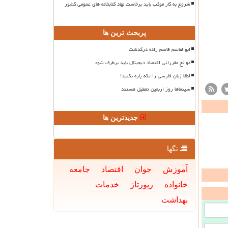
شروع به کار موکب باید برخاست نهاد کتابخانه های عمومی کشور
پربحث ترین ها
ابوالقاسم قاسم زاده درگذشت
موانع مقرراتی اقتصاد دیجیتال باید برطرف شود
لطفا زبان فارسی را تکه پاره نکنید!
سینماها روز اربعین تعطیل هستند
جدیدترین ها
تگها
آموزش
جوان
اقتصاد
جامعه
خانواده
رپورتاژ
خدمات
بهداشت