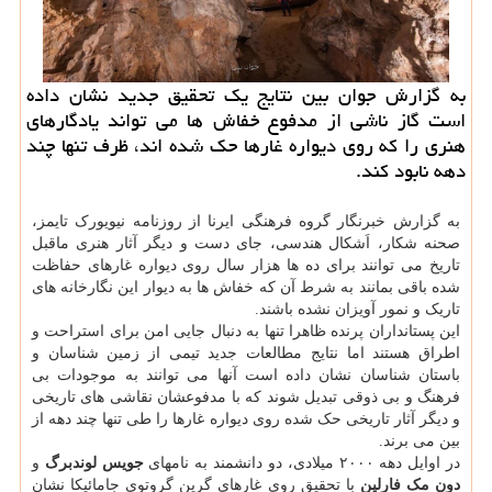
به گزارش جوان بین نتایج یک تحقیق جدید نشان داده
است گاز ناشی از مدفوع خفاش ها می تواند یادگارهای
هنری را که روی دیواره غارها حک شده اند، ظرف تنها چند
دهه نابود کند.
به گزارش خبرنگار گروه فرهنگی ایرنا از روزنامه نیویورک تایمز،
صحنه شکار، اَشکال هندسی، جای دست و دیگر آثار هنری ماقبل
تاریخ می توانند برای ده ها هزار سال روی دیواره غارهای حفاظت
شده باقی بمانند به شرط آن که خفاش ها به دیوار این نگارخانه های
تاریک و نمور آویزان نشده باشند.
این پستانداران پرنده ظاهرا تنها به دنبال جایی امن برای استراحت و
اطراق هستند اما نتایج مطالعات جدید تیمی از زمین شناسان و
باستان شناسان نشان داده است آنها می توانند به موجودات بی
فرهنگ و بی ذوقی تبدیل شوند که با مدفوعشان نقاشی های تاریخی
و دیگر آثار تاریخی حک شده روی دیواره غارها را طی تنها چند دهه از
بین می برند.
در اوایل دهه ۲۰۰۰ میلادی، دو دانشمند به نامهای
جویس لوندبرگ
و
دون مک فارلین
با تحقیق روی غارهای گرین گروتوی جامائیکا نشان