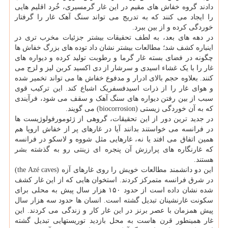
دادند گروه خفاش های مقیم در این غار گرمسیری، خُرد اقلیم هایی
را ایجاد می کنند که به تدریج می تواند سنگ آهک غار را گرفتار
خوردگی کرده و از بین ببرد.
در دهه های بعد، به لطف تحقیقات بیشتر جزئیات مخرب تری در
اینباره کشف شد؛ مطالعات بیشتر نشان داد توده های بزرگ خفاش ها
چگونه در فضای بسته غار گرما و رطوبت تولید کرده و دیواره های
غار را با یک غشاء اسیدی و سرشار از دی اکسید کربن لیز و لزج می
کنند. بعلاوه حجم بالای ادرار و مدفوع خفاش ها می تواند تخمیر شده
و هوای غار را از ذرات اسیدفسفریک اشباع کند. این ترکیب قوی
سبب از بین رفتن دیواره های سنگ آهک و سقف می شود، فرآیندی
که به آن خوردگی زیستی (biocorrosion) می گویند.
در جدید ترین دور از این تحقیقات، گروهی از ژئومورفولوژیست ها
در فرانسه می خواستند بدانند آیا در غارهای پر از خفاش اروپا هم
همین اتفاق می افتد یا نه، غارهایی مثل شووه و لاسکو در فرانسه
که غارنگاره های پرارزش آن پنجره ای زینتی رو به گذشته بشر
هستند.
این دو دانشمند مطالعات خویش را روی غارهای آزه (the Azé caves)
در شرق فرانسه متمرکز کردند. استخوان هایی که از این غار کشف
شده نشان داده است از حدود ۱۵۰ هزار سال پیش به محلی برای
سکونت غارنشینان تبدیل گشته است. انسان ها حدود سه هزار سال
پیش همزمان با عصر برنز در این غار کار و زندگی می کردند. این
غار همینطور قرن هاست به محل بازدید توریستهایی تبدیل گشته