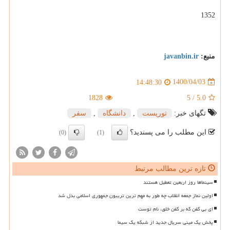
1352
منبع:
javanbin.ir
1400/04/03
14:48:30
1828
5
/
5.0
تگهای خبر:
توریست
,
دانشگاه
,
سفر
این مطلب را می پسندید؟
(0)
(1)
تازه ترین مطالب مرتبط
سینماها روز اربعین تعطیل هستند
اولین نماز جمعه انقلاب چه طور به مهم ترین تریبون جمهوری اسلامی بدل شد
ای بی کفن که بر کفن خلق، نام توست
پخش یک مینی سریال جدید از شبکه یک سیما