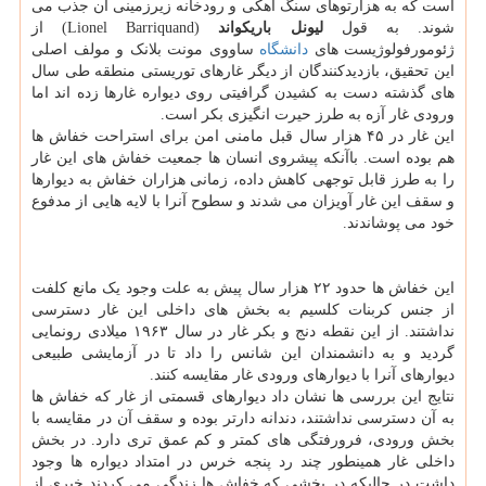
است که به هزارتوهای سنگ آهکی و رودخانه زیرزمینی آن جذب می
شوند. به قول
لیونل باریکواند
(Lionel Barriquand) از
ژئومورفولوژیست های
دانشگاه
ساووی مونت بلانک و مولف اصلی
این تحقیق، بازدیدکنندگان از دیگر غارهای توریستی منطقه طی سال
های گذشته دست به کشیدن گرافیتی روی دیواره غارها زده اند اما
ورودی غار آزه به طرز حیرت انگیزی بکر است.
این غار در ۴۵ هزار سال قبل مامنی امن برای استراحت خفاش ها
هم بوده است. باآنکه پیشروی انسان ها جمعیت خفاش های این غار
را به طرز قابل توجهی کاهش داده، زمانی هزاران خفاش به دیوارها
و سقف این غار آویزان می شدند و سطوح آنرا با لایه هایی از مدفوع
خود می پوشاندند.
این خفاش ها حدود ۲۲ هزار سال پیش به علت وجود یک مانع کلفت
از جنس کربنات کلسیم به بخش های داخلی این غار دسترسی
نداشتند. از این نقطه دنج و بکر غار در سال ۱۹۶۳ میلادی رونمایی
گردید و به دانشمندان این شانس را داد تا در آزمایشی طبیعی
دیوارهای آنرا با دیوارهای ورودی غار مقایسه کنند.
نتایج این بررسی ها نشان داد دیوارهای قسمتی از غار که خفاش ها
به آن دسترسی نداشتند، دندانه دارتر بوده و سقف آن در مقایسه با
بخش ورودی، فرورفتگی های کمتر و کم عمق تری دارد. در بخش
داخلی غار همینطور چند رد پنجه خرس در امتداد دیواره ها وجود
داشت در حالیکه در بخشی که خفاش ها زندگی می کردند خبری از