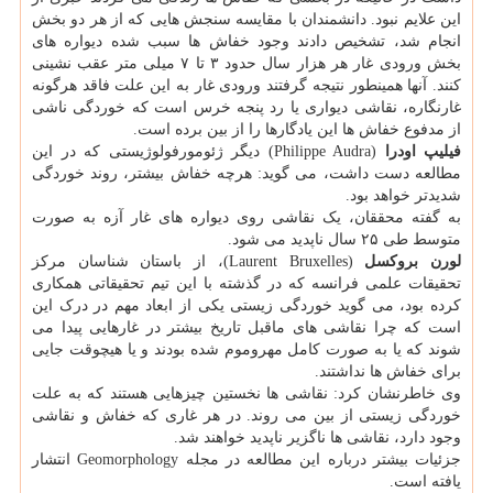
این علایم نبود. دانشمندان با مقایسه سنجش هایی که از هر دو بخش
انجام شد، تشخیص دادند وجود خفاش ها سبب شده دیواره های
بخش ورودی غار هر هزار سال حدود ۳ تا ۷ میلی متر عقب نشینی
کنند. آنها همینطور نتیجه گرفتند ورودی غار به این علت فاقد هرگونه
غارنگاره، نقاشی دیواری یا رد پنجه خرس است که خوردگی ناشی
از مدفوع خفاش ها این یادگارها را از بین برده است.
فیلیپ اودرا
(Philippe Audra) دیگر ژئومورفولوژیستی که در این
مطالعه دست داشت، می گوید: هرچه خفاش بیشتر، روند خوردگی
شدیدتر خواهد بود.
به گفته محققان، یک نقاشی روی دیواره های غار آزه به صورت
متوسط طی ۲۵ سال ناپدید می شود.
لورن بروکسل
(Laurent Bruxelles)، از باستان شناسان مرکز
تحقیقات علمی فرانسه که در گذشته با این تیم تحقیقاتی همکاری
کرده بود، می گوید خوردگی زیستی یکی از ابعاد مهم در درک این
است که چرا نقاشی های ماقبل تاریخ بیشتر در غارهایی پیدا می
شوند که یا به صورت کامل مهروموم شده بودند و یا هیچوقت جایی
برای خفاش ها نداشتند.
وی خاطرنشان کرد: نقاشی ها نخستین چیزهایی هستند که به علت
خوردگی زیستی از بین می روند. در هر غاری که خفاش و نقاشی
وجود دارد، نقاشی ها ناگزیر ناپدید خواهند شد.
جزئیات بیشتر درباره این مطالعه در مجله Geomorphology انتشار
یافته است.