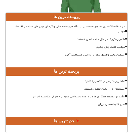
پربیننده ترین ها
در منطقه خاکستری تصویر سینمایی از بنگاه های فاسد مالی و گردش پول های سیاه در اقتصاد
جهانی
ناشران کوچک در حال حذف شدن هستند
مواظب قامت وطن باشیم!
سیمین دخت وحیدی شعر را به متن مسئولیت آورد
پربحث ترین ها
لطفا زبان فارسی را تکه پاره نکنید!
سینماها روز اربعین تعطیل هستند
تاکید بر توسعه همکاری ها در عرصه دیپلماسی عمومی و معرفی شایسته ایران
سیر کتابخانه ملی ایران
جدیدترین ها