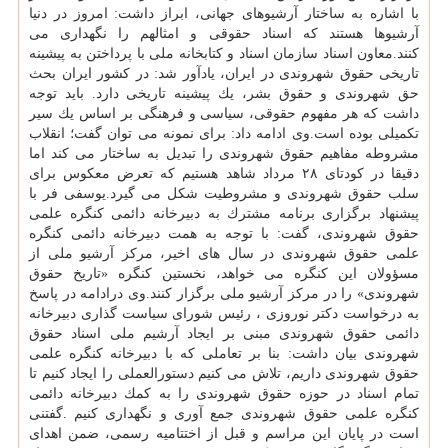
با اشاره به ساختار آرشیوهای جهانی، ابراز داشت: امروز در دنیا
آرشیوها هستند كه اسناد حقوقی و امثالهم را نگهداری می
كنند.معاون اسناد سازمان اسناد و كتابخانه ملی با پرداختن به پیشینه
تاریخی حقوق شهروندی در ایران، یادآور شد: در كشور ایران بحث
حق شهروندی و حقوق بشر، یك پیشینه تاریخی دارد. باید توجه
داشت كه هر مفهوم حقوقی، سیاسی و فرهنگی بر اساس یك سیر
تكمیلی بوده است.وی ادامه داد: برای نمونه می توان گفت؛ انقلاب
مشروطه مفاهیم حقوق شهروندی را تبدیل به ساختار می كند اما
دقیقا در كودتای ۲۸ مرداد شاهد هستیم كه تعرض معكوس برای
سلب حقوق شهروندی و مشروطیت شكل می گیرد.یوسفی فر با
پیشنهاد برگزاری برنامه مشترك به دبیرخانه دائمی كنگره علمی
حقوق شهروندی، گفت: با توجه به همت دبیرخانه دائمی كنگره
علمی حقوق شهروندی در سال های اخیر، مركز آرشیو ملی از
مسؤولان این كنگره می خواهد، نخستین كنگره «تاریخ حقوق
شهروندی» را در مركز آرشیو ملی برگزار كنند.وی درادامه در پاسخ
به درخواست دكتر نوروزی ، رئیس شورای سیاست گذاری دبیرخانه
دائمی حقوق شهروندی مبنی بر ایجاد آرشیم ملی اسناد حقوق
شهروندی بیان داشت: بنا بر تعاملی كه با دبیرخانه كنگره علمی
حقوق شهروندی داریم، تلاش می كنیم دستورالعملی را ایجاد كنیم تا
تمام اسناد در حوزه حقوق شهروندی را به كمك دبیرخانه دائمی
كنگره علمی حقوق شهروندی جمع آوری و نگهداری كنیم .گفتنی
است در پایان این مراسم و قبل از اختتامیه رسمی، ضمن اهدای