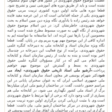
عظمت موضوع حقوق شهروندی در كشور های جهان سوم مكشوف
نشده است و باید از طریق دوره های آموزشی تبیین و تشریح شود.
قطعا دوره هایی مانند اولین دوره كشوری تربیت مربی حقوق
شهروندی یكی از جمله اقداماتی است كه در این عرصه مفید فایده
خواهد شد.رئیس زاده با یادآوری نگاه ویژه دین مبین اسلام به بحث
حقوق شهروندی، خاطرنشان كرد: در دین اسلام موضوع حقوق
شهروندی از نگاه الهی به صورت مبسوط مطرح شده است و ائمه
معصومین آن را بارها تبین كرده اند، اما متاسفانه ما نتوانسته ایم به
اندازه كافی از این موضوع مهم بهره ببریم.وی در پایان، گفت: قطعا
نگاه ویژه سازمان اسناد و كتابخانه ملی به دبیرخانه كنگره علمی
حقوق شهروندی، برآمده از نوع فعالیت این دبیرخانه در چندسال
اخیر بوده است و بنده به نیابت از رئیس سازمان اسناد و كتابخانه
ملی اعلام می كنم كه در كنار مسؤولان كنگره علمی حقوق
شهروندی به بسط و گسترش این موضوع مهم خواهیم
پرداخت.
«آرشیو ملی اسناد تاریخی حقوق شهروندی» ایجاد می
شود
دكتر شهرام یوسفی فر معاون اسناد سازمان اسناد و كتابخانه
ملی جمهوری اسلامی ایران كه به عنوان سخنران پایانی در این
مراسم حضور داشت، گفت: در ساختمان آرشیو ملی ایران میلیاردها
برگ از اسناد ملی كشور نگهداری می شود، در كتابخانه ملی هم
بسیاری از كتب وجود دارد كه برخی از آنها مرتبط با حقوق شهروندی
است.وی با مثبت ارزیابی كردن برگزاری اولین دوره تربیت مربی
حقوق شهروندی در مركز ساختمان آرشیو ملی، بیان داشت: قطعا
برگزاری این دوره در این ساختمان یك اتفاق مبارك است.یوسفی فر