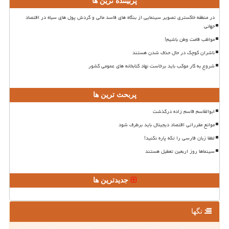
پربیننده ترین ها
در منطقه خاکستری تصویر سینمایی از بنگاه های فاسد مالی و گردش پول های سیاه در اقتصاد
جهانی
مواظب قامت وطن باشیم!
ناشران کوچک در حال حذف شدن هستند
شروع به کار موکب باید برخاست نهاد کتابخانه های عمومی کشور
پربحث ترین ها
ابوالقاسم قاسم زاده درگذشت
موانع مقرراتی اقتصاد دیجیتال باید برطرف شود
لطفا زبان فارسی را تکه پاره نکنید!
سینماها روز اربعین تعطیل هستند
جدیدترین ها
تگها