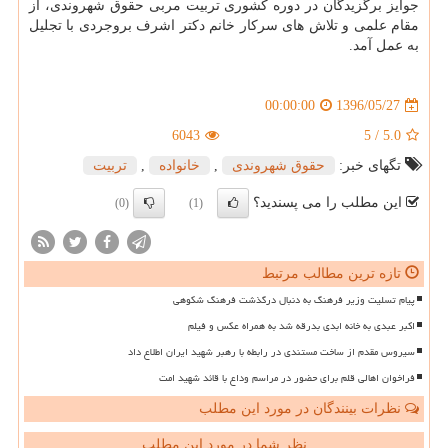
جوایز برگزیدگان در دوره كشوری تربیت مربی حقوق شهروندی، از
مقام علمی و تلاش های سركار خانم دكتر اشرف بروجردی با تجلیل
به عمل آمد.
1396/05/27
00:00:00
6043
5
/
5.0
تگهای خبر:
حقوق شهروندی
,
خانواده
,
تربیت
این مطلب را می پسندید؟
(0)
(1)
تازه ترین مطالب مرتبط
پیام تسلیت وزیر فرهنگ به دنبال درگذشت فرهنگ شکوهی
اکبر عبدی به خانه ابدی بدرقه شد به همراه عکس و فیلم
سیروس مقدم از ساخت مستندی در رابطه با رهبر شهید ایران اطلاع داد
فراخوان اهالی قلم برای حضور در مراسم وداع با قائد شهید امت
نظرات بینندگان در مورد این مطلب
نظر شما در مورد این مطلب