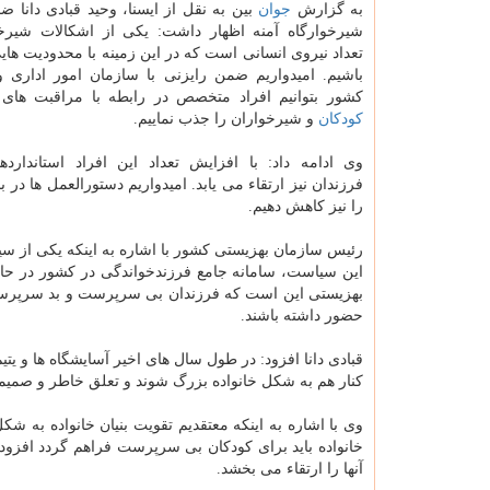
به گزارش
جوان
بین به نقل از ایسنا، وحید قبادی دانا ضم
شیرخوارگاه آمنه اظهار داشت: یكی از اشكالات شیرخو
تعداد نیروی انسانی است كه در این زمینه با محدودیت ها
باشیم. امیدواریم ضمن رایزنی با سازمان امور اداری 
كشور بتوانیم افراد متخصص در رابطه با مراقبت های 
كودكان
و شیرخواران را جذب نماییم.
وی ادامه داد: با افزایش تعداد این افراد استاندارده
فرزندان نیز ارتقاء می یابد. امیدواریم دستورالعمل ها در 
را نیز كاهش دهیم.
رئیس سازمان بهزیستی كشور با اشاره به اینكه یكی از 
این سیاست، سامانه جامع فرزندخواندگی در كشور در حال 
بهزیستی این است كه فرزندان بی سرپرست و بد سرپرس
حضور داشته باشند.
قبادی دانا افزود: در طول سال های اخیر آسایشگاه ها و یتیم
كنار هم به شكل خانواده بزرگ شوند و تعلق خاطر و صمیمی
وی با اشاره به اینكه معتقدیم تقویت بنیان خانواده به
خانواده باید برای كودكان بی سرپرست فراهم گردد افز
آنها را ارتقاء می بخشد.