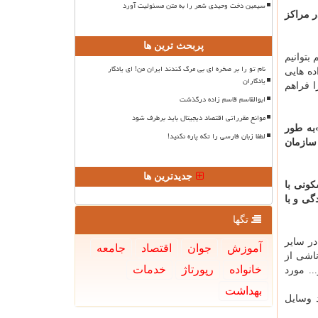
سیمین دخت وحیدی شعر را به متن مسئولیت آورد
 هستند كه ۱۰ هزار نفر از آنان در مراكز
پربحث ترین ها
بتوانیم
نام تو را بر صخره ای بی مرگ کندند ایران من! ای یادگار
ده هایی
یادگاران
ا فراهم
ابوالقاسم قاسم زاده درگذشت
موانع مقرراتی اقتصاد دیجیتال باید برطرف شود
به طور
لطفا زبان فارسی را تکه پاره نکنید!
 سازمان
جدیدترین ها
 این قرارداد مسئولیت ساخت ۵ هزار واحد مسكونی با
گی و با
تگها
در سایر
آموزش
جوان
اقتصاد
جامعه
ارات ناشی از
خانواده
رپورتاژ
خدمات
.. مورد
بهداشت
تند وسایل