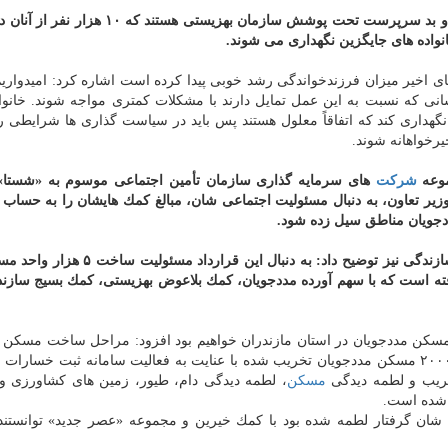
به گفته قبادی دانا هم اكنون ۲۶ هزار فرزند بی سرپرست و بد سرپرست تحت پوشش سازمان بهزیستی
 اخیر میزان فرزندخواندگی رشد خوبی پیدا كرده است اشاره كرد: امیدواریم 
سانی كه نسبت به این عمل تمایل دارند با مشكلات كمتری مواجه شوند. خانوا
نگهداری كند كه اتفاقاً معلول هستند پس باید در سیاست گذاری ها شرایطی ر
خیرخواهانه شوند.
موعه
شركت
های سرمایه گذاری سازمان تأمین اجتماعی موسوم به «شستا»
زیر تعاون، به دنبال مسئولیت اجتماعی شان، مبالغ كمك هایشان را به حساب
دجویان مناطق سیل زده شود.
قبادی دانا با اشاره به قرارداد سازمان بهزیستی با بسیج سازندگی نیز توضیح داد: به دنبال
ته است كه با سهم آورده مددجویان، كمك بلاعوض بهزیستی، كمك بسیج سازند
ین مسكن مددجویان در استان مازندران خواهیم بود افزود: مراحل ساخت مسكن 
استان ها نیز شروع شده است. به دنبال سیل اخیر حدود ۲۰۰۰ مسكن مددجویان تخریب شده با عنایت به فعالیت سامانه ثبت خس
مسكن
، لطمه دیدگی دام، طیور، زمین های كشاورزی و.
 شده است.
 خانوار كه وسایل زندگی شان گرفتار لطمه شده بود با كمك خیرین و مجموعه «عصر جدید» توانس