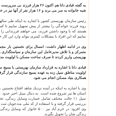
شبه خانواده به سر می برند و ۱۶ هزار نفر از آنها نیز در خانواده های جایگزین نگهداری می شوند.
رئیس سازمان بهزیستی كشور با اشاره به اینكه طی سالهای
روند فرزند خواندگی را بیشتر از پیش تسهیل نماییم تا ك
هستند كه با وجود داشتن فرزند، می خواهند فرزندانی را 
نماییم كه این افراد با مشكلات كمتری بتواند وارد این كار 
وی در ادامه اظهار داشت: امسال برای نخستین بار مج
متمركز و با تلاش مدیرعامل این سازمان و سیاستگذاری و
بهزیستی واریز كردند تا صرف ساخت مسكن با اولویت مد
اولویت مناطق سیل زده به عهده بسیج سازندگی قرار گرف
همكاری بنیاد مسكن انجام می شود.
وی با اشاره به اینكه در آینده نزدیك شاهد افتتاح نخست
سیل ۱۱ حالت مختلف شامل خسارت وسایل زندگی، تخریب و لطمه دیدگی
بررسی قرار گرفته و با استفاده از كد ملی مددجویان ثبت
وی افزود: در خرم آباد نیز ۵۰۰
زندگی شان را تحویل بگیرند.