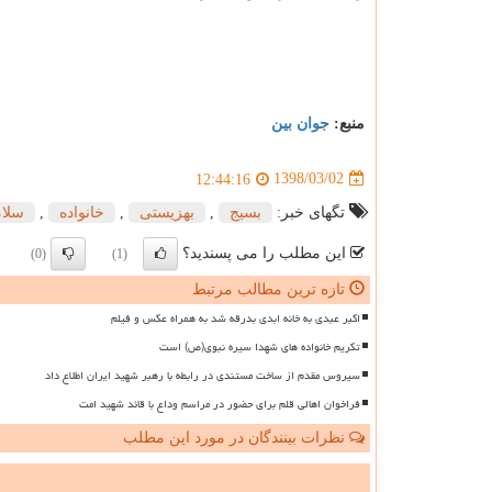
منبع:
جوان بین
1398/03/02
12:44:16
تگهای خبر:
بسیج
,
بهزیستی
,
خانواده
,
سلا
این مطلب را می پسندید؟
(0)
(1)
تازه ترین مطالب مرتبط
اکبر عبدی به خانه ابدی بدرقه شد به همراه عکس و فیلم
تکریم خانواده های شهدا سیره نبوی(ص) است
سیروس مقدم از ساخت مستندی در رابطه با رهبر شهید ایران اطلاع داد
فراخوان اهالی قلم برای حضور در مراسم وداع با قائد شهید امت
نظرات بینندگان در مورد این مطلب
ن