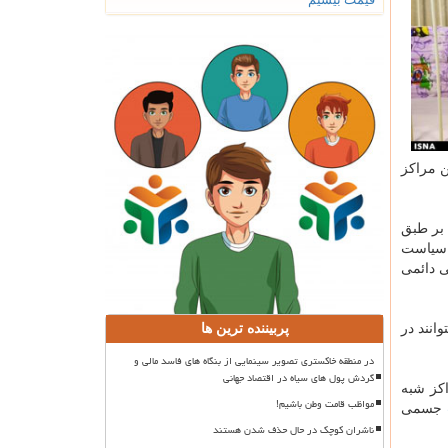
ن مراكز
 بر طبق
. سیاست
ی دائمی
انند در
پربیننده ترین ها
در منطقه خاکستری تصویر سینمایی از بنگاه های فاسد مالی و
گردش پول های سیاه در اقتصاد جهانی
اكز شبه
مواظب قامت وطن باشیم!
جسمی
ناشران کوچک در حال حذف شدن هستند