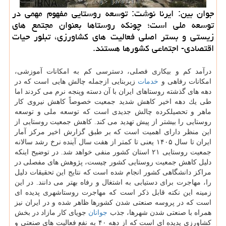
جوان بین: ایرنا نوشت: توسعه روستایی مفهوم مهمی در
توسعه ملی است؛ چونكه روستاها بعنوان مجتمع های
زیستی و بستر اصلی فعالیت های كشاورزی، تبلور حیات
اقتصادی- اجتماعی كشورها هستند.
درآمد كم و بیكاری فصلی، دسترسی كم به امكانات آموزشی،
امكانات رفاهی و
خدمات
زیربنایی ازجمله چالش هایی است كه در
دهه های گذشته روستاهای ایران با آن دسته وپنجه نرم می كردند اما
طی یك دهه اخیر كاهش شدید جمعیت خصوصاً كاهش نیروی كار
ماهر و تحصیلكرده چالش جدیدی است كه توسعه ملی و توسعه
روستایی را بیشتر از پیش تهدید می كند. كاهش جمعیت روستایی از
این منظر دارای اهمیت است كه بر طبق گزارش اخیر مركز آمار
ایران تا سال ۱۴۰۵ یعنی تا كمتر از هفت سال آینده نرخ رشد سالانه
جمعیت روستایی ۲۱ استان كشور منفی خواهد شد. در توضیح اینكه
دلیل كاهش جمعیت روستایی كشور چیست، پژوهش های مفصلی در
مراكز دانشگاهی كشور انجام شده است كه نتایج این تحقیقات دلیل
را، مهاجرت برای دستیابی به اشتغال و رفاه بهتر می دانند. در این
زمینه این نكته قابل ذكر است كه مهاجرت روستاشهری پدیده ای
است كه در پروسه صنعتی شدن كشورها ظاهر شده و در ایران نیز
همراه با صنعتی شدن شهرها، جذب
جوانان
جویای كار مازاد در بخش
كشاورزی پدیده ای است كه از دهه ۴۰ به نفع فعالیت های صنعتی و