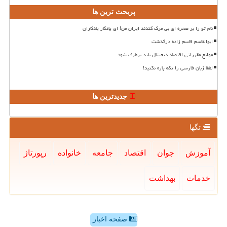
پربحث ترین ها
نام تو را بر صخره ای بی مرگ کندند ایران من! ای یادگار یادگاران
ابوالقاسم قاسم زاده درگذشت
موانع مقرراتی اقتصاد دیجیتال باید برطرف شود
لطفا زبان فارسی را تکه پاره نکنید!
جدیدترین ها
تگها
آموزش
جوان
اقتصاد
جامعه
خانواده
رپورتاژ
خدمات
بهداشت
صفحه اخبار