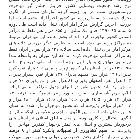
نرخ رشد جمعیت روستایی كشور افزایش چشم گیر مهاجرت
روستاشهری است. در این زمینه گرچه آمارهای مفصل از الگوی
تحرك جمعیت در مناطق روستایی كشور اخیراً ارائه نشده است، اما
بررسی آخرین گزارش مركز آمار ایران نشان داده است طی دوره
۵ ساله ۹۵-۱۳۹۰ حدود یك میلیون و ۶۵۵ هزار نفر فقط به مراكز
استانی كشور مهاجرت كرده اند كه بخش عمده این مهاجران مربوط
به مراكز روستایی بوده است. به عبارتی دیگر بررسی داده های
مركز آمار ایران نشان داده است سالانه ۳۳۱ هزار نفر در ایران فقط
به مراكز استانی مهاجرت كرده اند كه این میزان به واسطه مبدا
روستایی مهاجران بسیار قابل توجه است. اما طی دوره پنج ساله
۹۵-۱۳۹۰ در بین استان های كشور تهران پذیرای ۴۰۵ هزار نفر، كرج
پذیرای ۱۳۹ هزار نفر، مشهد پذیرای ۱۳۷ هزار نفر، شیراز پذیرای
۱۰۳ هزار نفر، اصفهان پذیرای ۸۴ هزار نفر و قم پذیرای ۷۰ هزار
مهاجر بوده اند. همین طور در انتهای جدول مراكز استانی اراك،
ایلام، خرم آباد، ساری، یاسوج، بجنورد و بیرجند هركدام به ترتیب ۱۳
هزار، ۱۴ هزار، ۱۵.۵ هزار، ۱۵.۶ هزار، ۱۶.۵ هزار، ۱۸.۱ هزار و
۲۰.۷ هزار مهاجر پذیرفته اند كه تطبیق مهاجران وارد شده به استان
ها نیز نشان داده است این الگوی مهاجرتی علاوه بر اینكه متاثر از
الگوی اشتغال و بیكاری بوده، در میان مناطق استانی نیز استان های
برخوردار بیشترین و استان های كمتر برخودار كمترین مهاجران را
پذیرفته اند.
سهم كشاورزی از تسهیلات بانكی؛ كمتر از ۸ درصد
میزان سرمایه گذاری بخش خصوصی و دولتی و همین طور تسهیلات