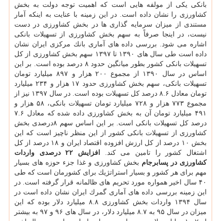
بانكی یكی از مولفه هایی است كه اهمیت توجه دولت به بخش
كشاورزی را نشان داده است. در این زمینه با عنایت به اینكه آمار
مستندی از میزان سرمایه گذاری ها در بخش كشاورزی در دست
نیست، در اینجا صرفاً به سهم بخش كشاورزی از تسهیلات بانكی
اشاره می شود. بررسی داده های آماری بانك مركزی ایران نشان
داده است طی سال های ۱۳۹۰ تا ۱۳۹۷ سهم بخش كشاورزی از كل
تسهیلات بانكی كشور بطور میانگین حدود ۸ درصد بوده است. بر این
اساس در سال ۱۳۹۰ از مجموع ۲۰۰ هزار و ۸۹۷ میلیارد تومان
تسهیلات بانكی، سهم بخش كشاورزی حدود ۱۷ هزار و ۲۳۴ میلیارد
تومان معادل ۸.۶ درصد كل تسهیلات بوده است. در سال ۱۳۹۷ نیز از
مجموع ۷۷۳ هزار و ۷۲۸ میلیارد تومان تسهیلات بانكی، ۵۸ هزار و
۴۹۱ میلیارد تومان آن به بخش كشاورزی داده شده كه معادل ۷.۶
درصد كل تسهیلات بانكی است. بر این اساس سهم ۸درصدی بخش
كشاورزی از تسهیلات بانكی كشور از این منظر ناچیز است كه این
بخش ۱۰ درصد از كل ارزش افزوده اقتصاد ایران و ۱۸ درصد از كل
اشتغال كشور را تامین می كند.
افزایش ۲۲ درصدی واردات
كشاورزی در پسابرجام
بخش كشاورزی و غذا جزء حوزه های بسیار
مهم برای هر كشور و بسیار استراتژیك برای كشورمان است كه طی
۴۰ سال اخیر همواره مورد تحریم های ظالمانه قرار گرفته است. در
این زمینه بررسی داده های آماری گمرك ایران نشان داده است در
سال ۱۳۹۴ واردات بخش كشاورزی ۸.۸ میلیارد دلار بوده كه این
میزان در سال ۹۵ به ۸.۷ میلیارد دلار، در سال های ۹۶ و ۹۷ به بیشتر