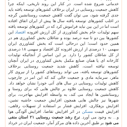
خدماتی شروع شده است. در كنار این روند تاریخی، اینكه چرا
كاهش جمعیت روستایی در ایران برخلاف كشورهای توسعه یافته باید
جدی گرفته شود، می توان گفت كاهش جمعیت روستانشین گرچه
در اغلب كشورهای توسعه یافته سال ها پیش از ایران اتفاق افتاده
است اما در این بین نباید فراموش كرد كه در كشورهای توسعه یافته
سهم تولیدات خام بخش كشاورزی از كل ارزش افزوده
اقتصاد
این
كشورها بین دو تا سه درصد بوده و شاغلان بخش كشاورزی هم در
همین حدود است؛ این درحالی است كه بخش كشاورزی ایران
سهمی ۱۰ درصدی از ارزش افزوده كل اقتصاد و سهمی ۱۸ درصدی
از كل شاغلان كشور را دارد. بر این اساس از آنجائیكه تولیدات
كارخانه ای یا همان صنایع مكمل بخش كشاورزی در ایران آنچنان
توسعه نیافته است، كاهش شدید جمعیت روستایی برخلاف
كشورهای توسعه یافته، می تواند روستاهای كشور را از نیروی كار
ماهر، سرمایه مادی و جمعیت خالی كند كه این امر در چارچوب
كاهش تولیدات روستایی در سال های آتی خودرا نشان خواهد داد.
كاهش جمعیت روستایی علاوه بر چالش هایی كه برای روستا و
روستانشین ها ایجاد می كند، به واسطه افزایش مهاجرت، برای
شهرها نیز چالش هایی همچون افزایش جمعیت حاشیه نشین،
افزایش بزهكاری، افزایش فشار بر استفاده از تسهیلات رفاهی،
افزایش قیمت
مسكن
در اثر افزایش تقاضا، افزایش آلودگی هوا
و… به وجود می آورد.
نرخ رشد جمعیت روستایی ۲۱ استان منفی
می شود
بر طبق آخرین داده های مركز آمار، جمعیت ایران در خرداد