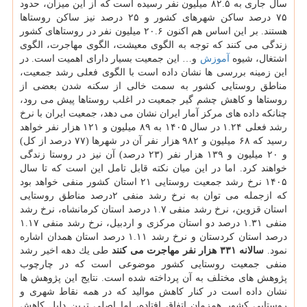
سال جاری به ۸۲.۵ میلیون نفر رسیده است كه از این میزان، حدود
۷۵ درصد ساكن شهرهای كشور و ۲۵ درصد نیز ساكن روستاها
هستند. بر این اساس هم اكنون ۲۰.۶ میلیون نفر در روستاهای كشور
زندگی می كنند كه توجه به الگوی معیشت، الگوی مهاجرت، الگوی
اشتغال، شیوه
آموزش
و… این جمعیت بسیار دارای اهمیت است. در
این زمینه بررسی ها نشان داده است با الگوی فعلی رشد جمعیت،
مناطق روستایی كشور به سمت خالی از سكنه شدن بعضی از
روستاها و كاهش چشم گیر جمعیت در اغلب روستاها پیش می رود،
چنانكه داده های مركز آمار ایران نشان می دهد، جمعیت ایران با نرخ
رشد فعلی ۱.۲۴ در سال ۱۴۰۵ به ۸۹ میلیون و ۱۲۱ هزار نفر خواهد
رسید كه ۶۸ میلیون و ۹۸۲ هزار نفر آن در شهرها (۷۷ درصد از كل)
و ۲۰ میلیون و ۱۳۹ هزار نفر (۲۳ درصد) آن نیز در روستا زندگی
خواهند كرد. اما در این میان نكته قابل تامل این است كه تا سال
۱۴۰۵ نرخ رشد جمعیت روستایی ۲۱ استان كشور منفی خواهد بود
كه ازجمله می توان به نرخ رشد منفی ۲درصد مناطق روستایی
استان قزوین، نرخ رشد منفی ۱.۷ درصد استان كرمانشاه، نرخ رشد
منفی ۱.۳۱ درصد دو استان مركزی و اردبیل، نرخ رشد منفی ۱.۱۷
درصد استان كردستان و نرخ رشد ۱.۱۱ درصد استان همدان اشاره
نمود.
سالانه ۳۳۱ هزار نفر مهاجرت می كنند
طی یك دهه اخیر رشد
منفی جمعیت روستایی كشور موضوعی است كه در چارچوب
پژوهش های مختلف به آن پرداخته شده است. نتایج این پژوهش ها
نشان داده است در كنار كاهش موالید كه در همه نقاط شهری و
روستایی كشور همزمان اتفاق افتاده، اما اصلی ترین دلیل كاهش