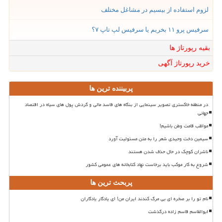
لزوم استفاده از بیسیم در مشاغل مختلف
سرفیس پرو ۱۱ بخریم یا سرفیس لپ تاپ ۷؟
بقیه رپورتاژ ها
خرید رپورتاژ آگهی
پربیننده ترین ها
در منطقه خاکستری تصویر سینمایی از بنگاه های فاسد مالی و گردش پول های سیاه در اقتصاد
جهانی
مواظب قامت وطن باشیم!
سیمین دخت وحیدی شعر را به متن مسئولیت آورد
ناشران کوچک در حال حذف شدن هستند
شروع به کار موکب باید برخاست نهاد کتابخانه های عمومی کشور
پربحث ترین ها
نام تو را بر صخره ای بی مرگ کندند ایران من! ای یادگار یادگاران
ابوالقاسم قاسم زاده درگذشت